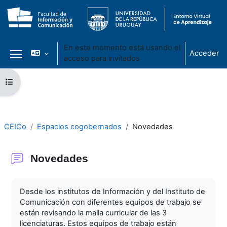
En este momento está usando el
Acceder
acceso para invitados
Panel lateral
Salta al contenido principal
Abrir índice del curso
CEICo
Espacios cogobernados
Novedades
Novedades
Requisitos de finalización
Desde los institutos de Información y del Instituto de
Comunicación con diferentes equipos de trabajo se
están revisando la malla curricular de las 3
licenciaturas. Estos equipos de trabajo están